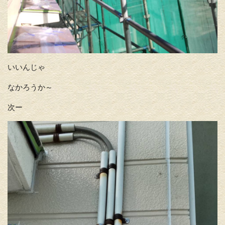
いいんじゃ
なかろうか～
次ー