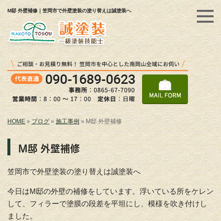
M邸 外壁補修｜笠岡市で外壁塗装の塗り替えは誠塗装へ
HOME
»
ブログ
»
施工事例
»
M邸 外壁補修
M邸 外壁補修
笠岡市で外壁塗装の塗り替えは誠塗装へ
今日はM邸の外壁の補修をしています。浮いている所をケレン
して、フィラーで塗膜の段差を平坦にし、模様を吹き付けし
ました。