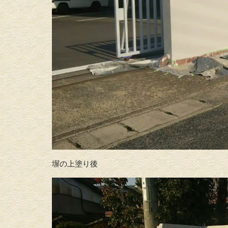
塀の上塗り後