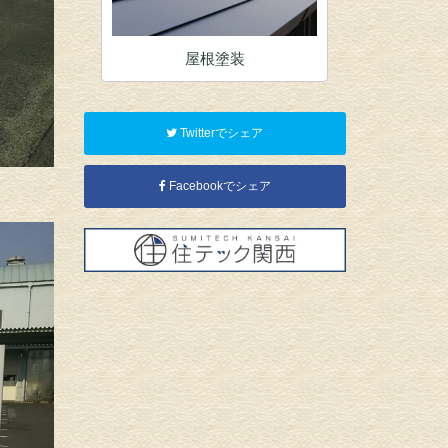
装
内装塗装
店
Twitterでシェア
Facebookでシェア