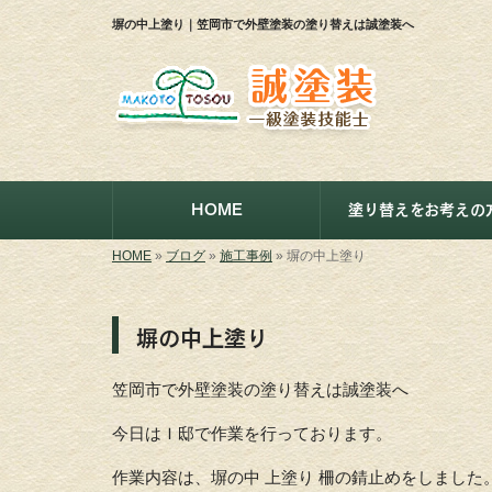
塀の中上塗り｜笠岡市で外壁塗装の塗り替えは誠塗装へ
HOME
塗り替えをお考えの
HOME
»
ブログ
»
施工事例
»
塀の中上塗り
塀の中上塗り
笠岡市で外壁塗装の塗り替えは誠塗装へ
今日はＩ邸で作業を行っております。
作業内容は、塀の中 上塗り 柵の錆止めをしました