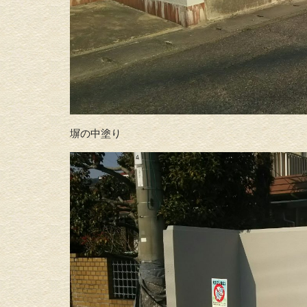
塀塗装
塀の中塗り