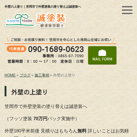
外壁の上塗り｜笠岡市で外壁塗装の塗り替えは誠塗装へ
HOME
»
ブログ
»
施工事例
»
外壁の上塗り
外壁の上塗り
笠岡市で外壁塗装の塗り替えは誠塗装へ
（フッソ塗装
70万円
パック実施中）
外壁180平米前後 見積りはもちろん
無料
詳しいことはお気軽