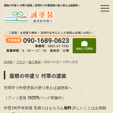
屋根の中塗り 付帯の塗装｜笠岡市で外壁塗装の塗り替えは誠塗装へ
HOME
»
ブログ
»
施工事例
»
屋根の中塗り 付帯の塗装
屋根の中塗り 付帯の塗装
笠岡市で外壁塗装の塗り替えは誠塗装へ
（フッソ塗装
70万円
パック実施中）
外壁180平米前後 見積りはもちろん
無料
詳しいことはお気軽