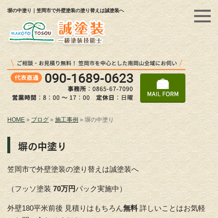
塀の中塗り｜笠岡市で外壁塗装の塗り替えは誠塗装へ
HOME
»
ブログ
»
施工事例
»
塀の中塗り
塀の中塗り
笠岡市で外壁塗装の塗り替えは誠塗装へ
（フッソ塗装
70万円
パック実施中）
外壁180平米前後 見積りはもちろん
無料
詳しいことはお気軽