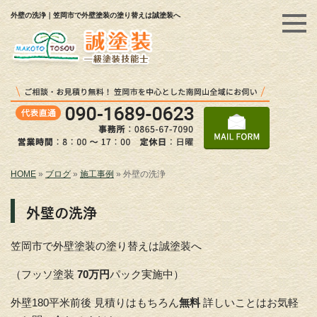
外壁の洗浄｜笠岡市で外壁塗装の塗り替えは誠塗装へ
HOME
»
ブログ
»
施工事例
»
外壁の洗浄
外壁の洗浄
笠岡市で外壁塗装の塗り替えは誠塗装へ
（フッソ塗装
70万円
パック実施中）
外壁180平米前後 見積りはもちろん
無料
詳しいことはお気軽