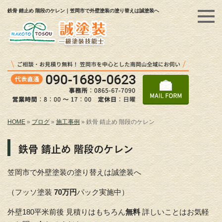
鉄骨 錆止め 階段のケレン｜笠岡市で外壁塗装の塗り替えは誠塗装へ
HOME
»
ブログ
»
施工事例
»
鉄骨 錆止め 階段のケレン
鉄骨 錆止め 階段のケレン
笠岡市で外壁塗装の塗り替えは誠塗装へ
（フッソ塗装
70万円
パック実施中）
外壁180平米前後 見積りはもちろん
無料
詳しいことはお気軽