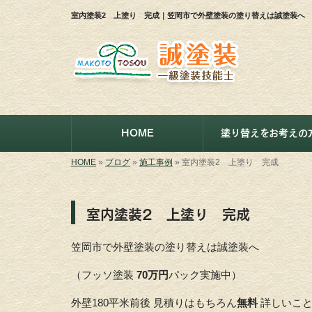
室内塗装2 上塗り 完成｜笠岡市で外壁塗装の塗り替えは誠塗装へ
HOME
塗り替えをお考えの
HOME
»
ブログ
»
施工事例
»
室内塗装2 上塗り 完成
室内塗装2 上塗り 完成
笠岡市で外壁塗装の塗り替えは誠塗装へ
（フッソ塗装
70万円
パック実施中）
外壁180平米前後 見積りはもちろん
無料
詳しいこ