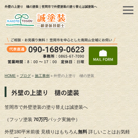
外壁の上塗り 樋の塗装｜笠岡市で外壁塗装の塗り替えは誠塗装へ
HOME
»
ブログ
»
施工事例
»
外壁の上塗り 樋の塗装
外壁の上塗り 樋の塗装
笠岡市で外壁塗装の塗り替えは誠塗装へ
（フッソ塗装
70万円
パック実施中）
外壁180平米前後 見積りはもちろん
無料
詳しいことはお気軽