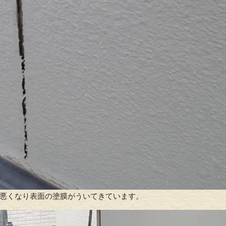
塀塗装
外壁塗
悪くなり表面の塗膜がういてきています。