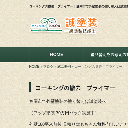
コーキングの撤去 プライマー｜笠岡市で外壁塗装の塗り替えは誠塗
HOME
塗り替えをお考えの
HOME
»
ブログ
»
施工事例
»
コーキングの撤去 プライマー
コーキングの撤去 プライマー
笠岡市で外壁塗装の塗り替えは誠塗装へ
（フッソ塗装
70万円
パック実施中）
外壁180平米前後 見積りはもちろん
無料
詳しいこ