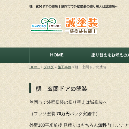
樋 玄関ドアの塗装｜笠岡市で外壁塗装の塗り替えは誠塗装へ
HOME
塗り替えをお考えの
HOME
»
ブログ
»
施工事例
»
樋 玄関ドアの塗装
樋 玄関ドアの塗装
笠岡市で外壁塗装の塗り替えは誠塗装へ
（フッソ塗装
70万円
パック実施中）
外壁180平米前後 見積りはもちろん
無料
詳しいこ