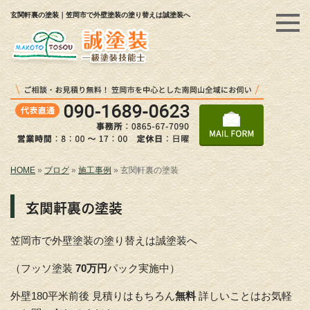
玄関軒裏の塗装｜笠岡市で外壁塗装の塗り替えは誠塗装へ
HOME
»
ブログ
»
施工事例
»
玄関軒裏の塗装
玄関軒裏の塗装
笠岡市で外壁塗装の塗り替えは誠塗装へ
（フッソ塗装
70万円
パック実施中）
外壁180平米前後 見積りはもちろん
無料
詳しいことはお気軽