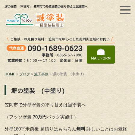
塀の塗装 (中塗り)｜笠岡市で外壁塗装の塗り替えは誠塗装へ
HOME
»
ブログ
»
施工事例
»
塀の塗装 (中塗り)
塀の塗装 (中塗り)
笠岡市で外壁塗装の塗り替えは誠塗装へ
（フッソ塗装
70万円
パック実施中）
外壁180平米前後 見積りはもちろん
無料
詳しいことはお気軽