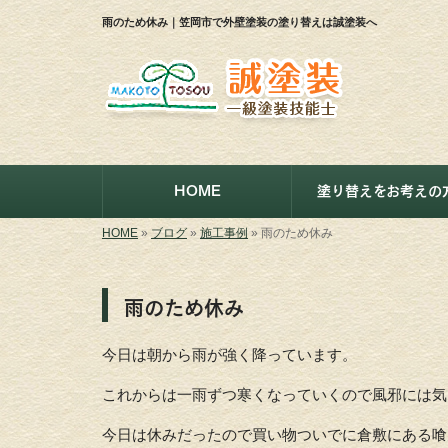
雨のため休み｜笠岡市で外壁塗装の塗り替えは誠塗装へ
HOME
塗り替えをお考えの
HOME
»
ブログ
»
施工事例
»
雨のため休み
雨のため休み
今日は朝から雨が強く降っています。
これからは一雨ずつ寒くなっていくので風邪には気
今日は休みだったので買い物ついでに倉敷にある喰