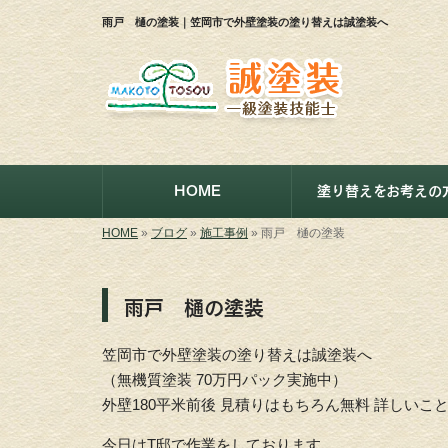
雨戸 樋の塗装｜笠岡市で外壁塗装の塗り替えは誠塗装へ
HOME
塗り替えをお考えの
HOME
»
ブログ
»
施工事例
»
雨戸 樋の塗装
雨戸 樋の塗装
笠岡市で外壁塗装の塗り替えは誠塗装へ
（無機質塗装 70万円パック実施中）
外壁180平米前後 見積りはもちろん無料 詳しい
今日はT邸で作業をしております。