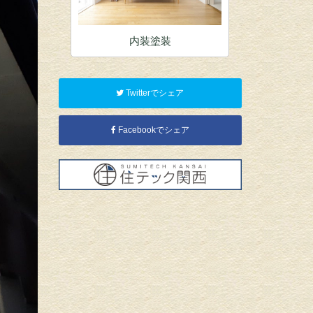
装
内装塗装
店
Twitterでシェア
Facebookでシェア