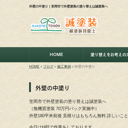
外壁の中塗り｜笠岡市で外壁塗装の塗り替えは誠塗装へ
HOME
塗り替えをお考えの
HOME
»
ブログ
»
施工事例
»
外壁の中塗り
外壁の中塗り
笠岡市で外壁塗装の塗り替えは誠塗装へ
（無機質塗装 70万円パック実施中）
外壁180平米前後 見積りはもちろん無料 詳しい
今日はH邸で作業をしております。